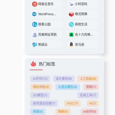
网易云音乐
小时百科
WordPress主题
格式转换
极客公园
高效生活
完美网址导航
吉卜力风格图片在线生成-AMZ123跨境导航
制造云
亚马逊
热门标签
AI写作
(13)
设计素材
(9)
人工智能
(8)
网址导航
(8)
大语言模型
(8)
视频
(7)
3D模型
(7)
在线工具
(7)
自然语言处理
(7)
AIGC
(7)
AI
(7)
商城
(6)
购物
(6)
AI创作
(6)