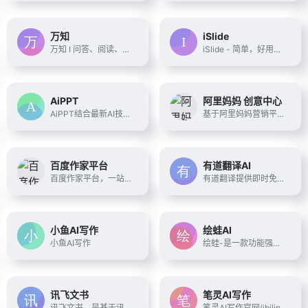
万知
iSlide
万知 I 问答、阅读、创作的一站式AI工作平台
iSlide - 简单，好用的PPT插件！拥有30万+ 原创可商用PPT模板，PPT主题素材，PPT案例，PPT图表，PPT图示，PPT图标，PPT插图和800万+正版图片。提供38个设计辅助实用功能，一键解决PPT设计制做中的难题。
AiPPT
阿里妈妈 创意中心
AiPPT结合最新AI技术，为用户提供一键生成高质量PPT的解决方案。无论是职场展示、教育课件还是销售报告，AiPPT均能快速生成符合需求的专业PPT，简化设计流程，提升工作效率。
基于阿里妈妈营销平台，提供从图文到视频再到落地页的素材级智能化创意支持，是您营销创意数字资产累积和升值的阵地，最大化提升营销的效率和效果。
百度作家平台
有道翻译AI
百度作家平台，一站式AI小说创作与投稿平台，专业的AI网文写作助手，提供AI续写，AI润色，AI扩写，AI智能连载，AI一键成文服务，生成高质量原创内容。AI写作神器，AI作家助手，解决写小说的开书、卡文难题，作家可以在平台创作、投稿并管理作品，查看作品收益。
有道翻译提供即时免费的中文、英语、日语、韩语、法语、德语、俄语、西班牙语、葡萄牙语、越南语、印尼语、意大利语、荷兰语、泰语全文翻译、网页翻译、文档翻译、PDF翻译、DOC翻译、PPT翻译、人工翻译、同传等服务。
小鱼AI写作
绘蛙AI
小鱼AI写作
绘蛙-是一款功能强大，简洁好用的智能图片、文案创作平台，并且拥有海量虚拟模特可选择。在绘蛙，你可训练自己的商品模型和模特模型，可通过AI生成商拍图和种草文案，可以创作小红书图片,电商商品主图,跨境电商主图,小红书种草文案,穿搭文案，视频口播文案，可在线一键美图,输入口令修改图片内容,一键换装,一键去水印,一键智能消除，一键换脸，一键高清修复图片。
讯飞文书
笔灵AI写作
讯飞文书，是基于讯飞星火大模型进行文书数据定制训练，面向文书写作群体推出的一款AI材料写作平台。 提供素材筹备、稿件撰写、审稿核稿全流程的功能辅助，为材料撰稿人进行写作提效；持续探索事务性工作场景下的高频诉求， 推出录音智记、以稿写稿等功能，致力于让相关人群大幅节约精力，工作更高效，生活更美好
笔灵AI写作官网(ibiling.cn) - 国内领先的AI写作助手与智能工具。专为提高写作效率而设计，提供免费的AI文章改写、论文辅助、商业计划书撰写等服务。无论是学术写作还是商业文案，笔灵AI写作都能快速生成高质量内容，简化您的写作过程。