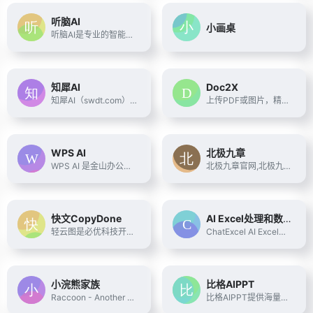
听脑AI
小画桌
听脑AI是专业的智能AI会议助手，提供一站式的智能会议服务：实时会议，会议录音，会议视频，多语言会议、本地会议上传、网络会议解析等，无论是线下会议还是线上视频会议，都可以直接生成会议纪要，会议总结，AI问答，满足多样化的会议需求，提高工作效率！
知犀AI
Doc2X
知犀AI（swdt.com），是一款GPT人工智能Ai思维导图工具，输入一句话即可一键生成思维导图，助您头脑风暴、高效捕捉灵感，并自动拓展脑图或生成文章，显著提高学习或工作效率，快来知犀AI体验吧~
上传PDF或图片，精准公式识别和表格识别,一键高效转换为 Word、LaTeX、HTML、Markdown 等多种格式。支持多语言翻译，提供双语对照翻译体验，搭载大模型技术，满足学术、办公和多场景需求。
WPS AI
北极九章
WPS AI 是金山办公旗下具备大语言模型能力的人工智能应用，提供智能文档写作、长文阅读处理与人机交互等能力，与 WPS办公结合有自动生成 PPT、表格分析处理、文章改写续写、翻译等功能，助力智能办公，提升用户体验。
北极九章官网,北极九章DataGPT,自然语言对话式数据分析软件ChatBI,用AI数据智能问答,实现AI+BI的增强型分析,助力智能决策.已为汽车,制造,金融,零售,快消等行业数十家领先企业提供AI+Data智能应用,满足业务人员自助分析数据,智能生成报表等需求.数据驱动决策.
快文CopyDone
AI Excel处理和数据分析
轻云图是必优科技开发的一款轻量化3D文字在线生成工具,一键解析文本,生成3D文字云图词云图在线产品，支持PPT、word导入
ChatExcel AI Excel处理和数据分析 用户只需像和好友聊天一样操作，Chatexcel会自动通过 AI完成图表处理和分析，彻底改变了与表格数据的交互方式。将用户从繁琐的公式与运算中解放出来，无需编写复杂的公式和代码，让用户专注于文件数据和分析本身。
小浣熊家族
比格AIPPT
Raccoon - Another Comprehensive CO-pilOt Navigator ｜ Raccoon是基于商汤自研大语言模型的智能助手，包含代码助手、办公助手，满足用户代码编写、数据分析、编程学习等各类需求。
比格AIPPT提供海量素材模板，支持一键生成PPT大纲，支持导入本地大纲文件，随心更换模板配色，AI一键智能排版，单页样式自由更改，样式随要点改变，多格式导出等功能。让你告别熬夜加班，轻松实现PPT制作自由。快来体验比格AIPPT，让PPT制作更高效便捷