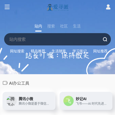
站内
搜索
社区
生活
网址搜索
精品推荐
生活随笔
学习笔记
网址推荐
AI办公工具
腾讯小微
妙记AI
腾讯小微是基于微信AI团队智能对话系统打造的智能语音助手解决方案。接入腾讯小微的设备不仅可以通过自然语言交互来使用音乐、视频、社交、天气、智能家居等技能，还能自定义配置硬件私有智能对话服务。
飞书——AI 时代先进生产力平台，不仅一站式整合即时沟通、智能日历、音视频会议、飞书文档、云盘等办公协作套件，更提供飞书OKR、飞书招聘、飞书绩效等组织管理产品，让目标更清晰，信息流动更顺畅，每一个人工作更高效更愉悦。先进团队，先用飞书。