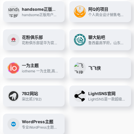
handsome正版用户中心
阿Q的项目
handsome正版用户中心
个人商业设计销售电子商务平台,Wordpress付费插件,Wordpress付费主题
花粉俱乐部
聊大贴吧
花粉俱乐部是华为官方唯一的以服务花粉为宗旨的综合性网站,提供最新华为手机产品资讯、最丰富的应用软件主题游戏EMUI ROM资源、最丰富的花粉活动信息,汇集华为手机、家庭产品、Emotion UI、华为网盘等云服务的评测分享、精华资源以及互助交流内容.还能了解华为售后服务政策,查询售后服务状态.花粉俱乐部,华为花粉的大家庭
鲁西最高学府，山东省聊城大学官方贴吧
一为主题
飞飞侠
iotheme 一为主题,高品质的WordPress主题,有导航主题,wp主题,一为api,热搜榜等主题服务
7B2网站
LightSNS官网
柒比贰(7B2)
LightSNS是一款超级强大的社交系统，基于wordpress开发，安全稳定。包含多板块论坛、问答、VIP、充值、付费可见等一系列强大的轻社区系统&amp;轻论坛程序。
WordPress主题
专业WordPress主题模板服务商，我们的团队有着多年的WordPress主题开发经验，所有WP主题及插件均原创开发，并有我们自主开发的wordpress后台主题设置面板，即使不懂代码也能轻松搞定！WPCOM，打造更专业的WordPress中文建站服务商