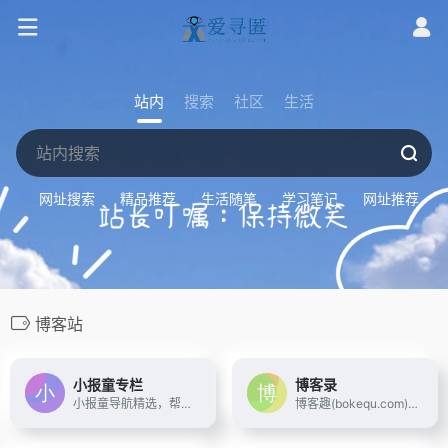
站内
搜索
社区
生活
网址搜索
精品推荐
生活随笔
学习笔记
网址推荐
博客站
小报童专栏
博客录
小报童导航精选，帮你发现高价值小报童专栏：包括 AI、搞钱、个人 IP、成长、小红书、公众号、抖音、独立开发、出海、产品、育儿职场等各类专栏
博客趣(bokequ.com),博客网站,博客屋,qq博客网,博客集,博客窝,博客录,博客导航,个人技术网站分享