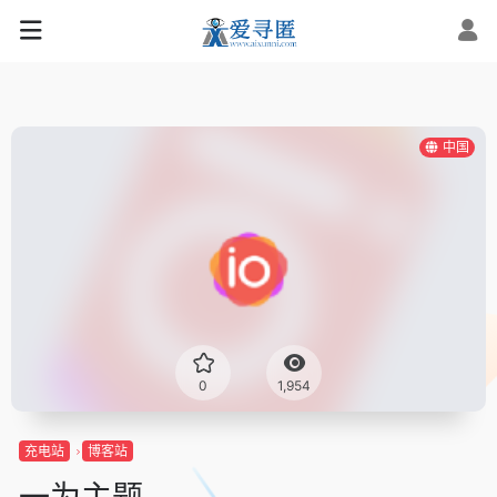
中国
0
1,954
充电站
博客站
一为主题