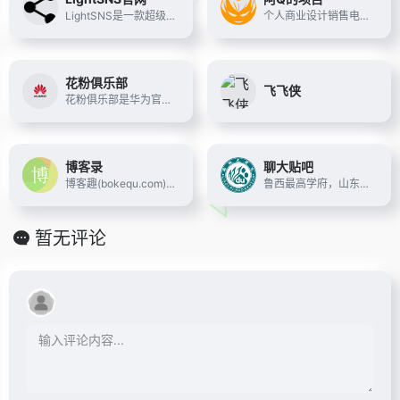
LightSNS是一款超级强大的社交系统，基于wordpress开发，安全稳定。包含多板块论坛、问答、VIP、充值、付费可见等一系列强大的轻社区系统&amp;轻论坛程序。
个人商业设计销售电子商务平台,Wordpress付费插件,Wordpress付费主题
花粉俱乐部
飞飞侠
花粉俱乐部是华为官方唯一的以服务花粉为宗旨的综合性网站,提供最新华为手机产品资讯、最丰富的应用软件主题游戏EMUI ROM资源、最丰富的花粉活动信息,汇集华为手机、家庭产品、Emotion UI、华为网盘等云服务的评测分享、精华资源以及互助交流内容.还能了解华为售后服务政策,查询售后服务状态.花粉俱乐部,华为花粉的大家庭
博客录
聊大贴吧
博客趣(bokequ.com),博客网站,博客屋,qq博客网,博客集,博客窝,博客录,博客导航,个人技术网站分享
鲁西最高学府，山东省聊城大学官方贴吧
暂无评论