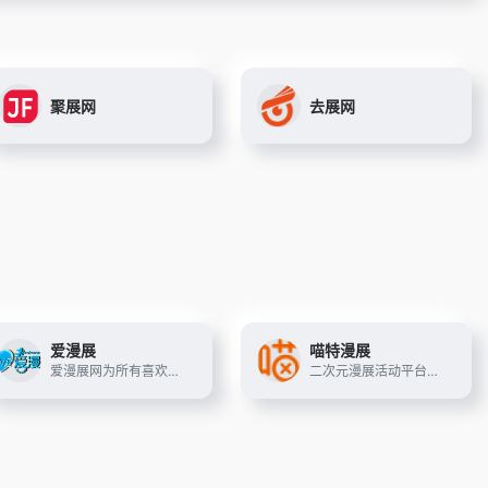
聚展网
去展网
爱漫展
喵特漫展
爱漫展网为所有喜欢去动漫展玩的小伙伴们提供漫展时间表,漫展地点以及漫展内容,希望大家都能在漫展里找到自己喜爱的CP.
二次元漫展活动平台，提供漫展时间表，漫展订票等服务，上海漫展，广州漫展，北京漫展等各大城市漫展服务信息，玩漫展，上喵特！