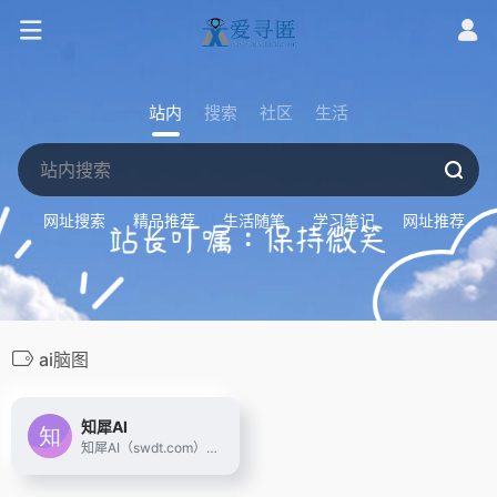
站内
搜索
社区
生活
网址搜索
精品推荐
生活随笔
学习笔记
网址推荐
ai脑图
知犀AI
知犀AI（swdt.com），是一款GPT人工智能Ai思维导图工具，输入一句话即可一键生成思维导图，助您头脑风暴、高效捕捉灵感，并自动拓展脑图或生成文章，显著提高学习或工作效率，快来知犀AI体验吧~