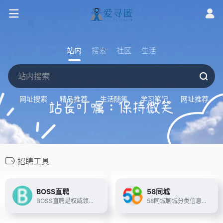
站内
搜索
社区
生活
网址搜索
精品推荐
生活随笔
学习笔记
网址推荐
招聘工具
BOSS直聘
58同城
BOSS直聘是权威领先的招聘网，开启人才网招聘求职新时代，让求职者与Boss直接开聊、加快面试、即时反馈，找工作就来BOSS直聘和Boss开聊吧！
58同城聊城分类信息网，为你提供房产、招聘、黄页、团购、交友、二手、宠物、车辆、周边游等海量分类信息，充分满足您免费查看/发布信息的需求。聊城58同城，专业的分类信息网。