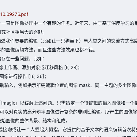
2210.09276.pdf
片一直是图像处理中一个有趣的任务。近年来，由于基于深度学习的
研究社区相当大的兴趣。
 来描述我们想要的编辑（比如让一只狗坐下）与人类之间的交流方式高
本的图像编辑方法，而且这些方法效果也都不错。
地存在一些问题，比如：
作画、添加对象或迁移风格 [6, 28]；
行操作 [16, 36]；
助输入，例如指示所需编辑位置的图像 mask、同一主题的多个图像
Imagic」以缓解上述问题。只需给定一个待编辑的输入图像和一个
方法就可以对真实的高分辨率图像进行复杂的非刚性编辑。所产生的图像
原始图像的整体背景、结构和组成。
让两只鹦鹉接吻或让一个人竖起大拇指。它提供的基于文本的语义编辑首次