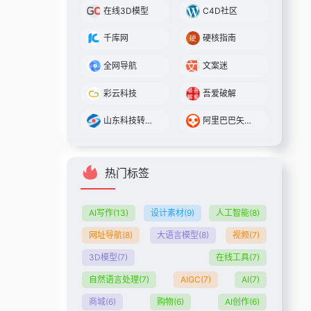
在线3D模型
C4D社区
千库网
硬核指南
全网导航
文案迷
彩云科技
吾爱破解
山东科技转化平台
阿里巴巴矢量图标库
热门标签
AI写作
(13)
设计素材
(9)
人工智能
(8)
网址导航
(8)
大语言模型
(8)
视频
(7)
3D模型
(7)
在线工具
(7)
自然语言处理
(7)
AIGC
(7)
AI
(7)
商城
(6)
购物
(6)
AI创作
(6)