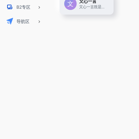
文心一言
B2专区
文心一言既是你的智能伙伴，可以陪你聊天、回答问题、画图识图；也是你的AI助手，可以提供灵感、撰写文案、阅读文档、智能翻译，帮你高效完成工作和学习任务。
导航区