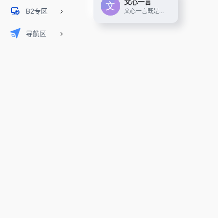
文心一言
B2专区
文心一言既是你的智能伙伴，可以陪你聊天、回答问题、画图识图；也是你的AI助手，可以提供灵感、撰写文案、阅读文档、智能翻译，帮你高效完成工作和学习任务。
导航区