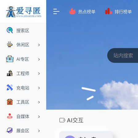
热点榜单
排行榜单
搜索区
休闲区
AI专区
工程师
充电站
工具区
自媒体
AI交互
展会区