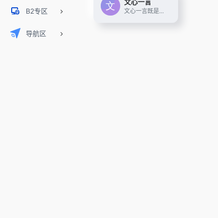
文心一言
B2专区
文心一言既是你的智能伙伴，可以陪你聊天、回答问题、画图识图；也是你的AI助手，可以提供灵感、撰写文案、阅读文档、智能翻译，帮你高效完成工作和学习任务。
导航区