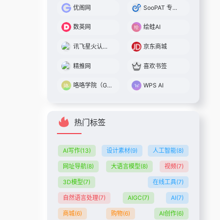
优阁网
SooPAT 专利搜索
数英网
绘蛙AI
讯飞星火认知大模型
京东商城
精推网
喜欢书签
咯咯学院（Giggle Academy中文站）
WPS AI
热门标签
AI写作
(13)
设计素材
(9)
人工智能
(8)
网址导航
(8)
大语言模型
(8)
视频
(7)
3D模型
(7)
在线工具
(7)
自然语言处理
(7)
AIGC
(7)
AI
(7)
商城
(6)
购物
(6)
AI创作
(6)