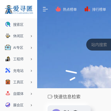
热点榜单
排行榜单
搜索区
休闲区
AI专区
工程师
充电站
工具区
自媒体
快速信息检索
展会区