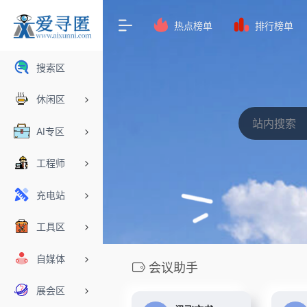
热点榜单
排行榜单
搜索区
休闲区
AI专区
工程师
充电站
工具区
自媒体
会议助手
展会区