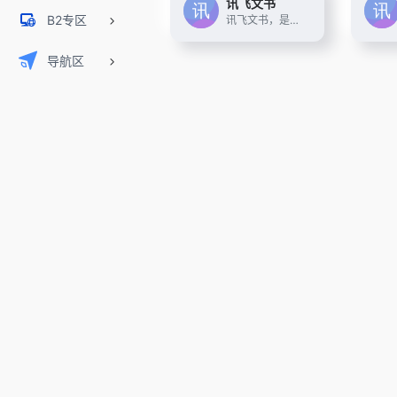
讯飞文书
B2专区
讯飞文书，是基于讯飞星火大模型进行文书数据定制训练，面向文书写作群体推出的一款AI材料写作平台。 提供素材筹备、稿件撰写、审稿核稿全流程的功能辅助，为材料撰稿人进行写作提效；持续探索事务性工作场景下的高频诉求， 推出录音智记、以稿写稿等功能，致力于让相关人群大幅节约精力，工作更高效，生活更美好
导航区