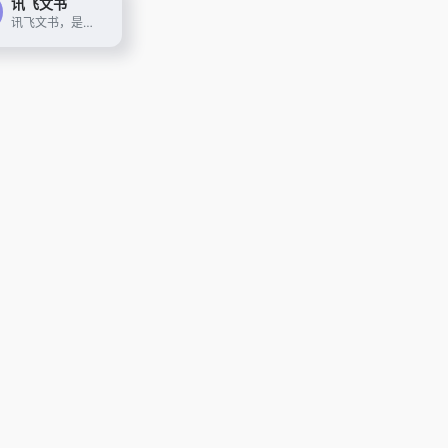
讯飞文书
讯飞文书，是基于讯飞星火大模型进行文书数据定制训练，面向文书写作群体推出的一款AI材料写作平台。 提供素材筹备、稿件撰写、审稿核稿全流程的功能辅助，为材料撰稿人进行写作提效；持续探索事务性工作场景下的高频诉求， 推出录音智记、以稿写稿等功能，致力于让相关人群大幅节约精力，工作更高效，生活更美好