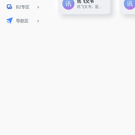
讯飞文书
B2专区
讯飞文书，是基于讯飞星火大模型进行文书数据定制训练，面向文书写作群体推出的一款AI材料写作平台。 提供素材筹备、稿件撰写、审稿核稿全流程的功能辅助，为材料撰稿人进行写作提效；持续探索事务性工作场景下的高频诉求， 推出录音智记、以稿写稿等功能，致力于让相关人群大幅节约精力，工作更高效，生活更美好
导航区