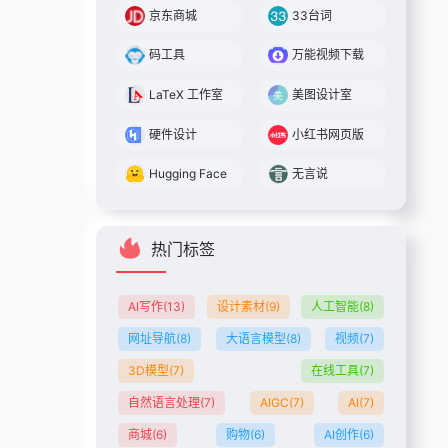
京东商城
33台词
码工具
万能视频下载
LaTeX 工作室
美图设计室
硬件设计
小红书网页版
Hugging Face
无言说
热门标签
AI写作
(13)
设计素材
(9)
人工智能
(8)
网址导航
(8)
大语言模型
(8)
视频
(7)
3D模型
(7)
在线工具
(7)
自然语言处理
(7)
AIGC
(7)
AI
(7)
商城
(6)
购物
(6)
AI创作
(6)