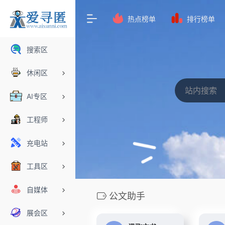
热点榜单
排行榜单
搜索区
休闲区
AI专区
工程师
充电站
工具区
自媒体
公文助手
展会区