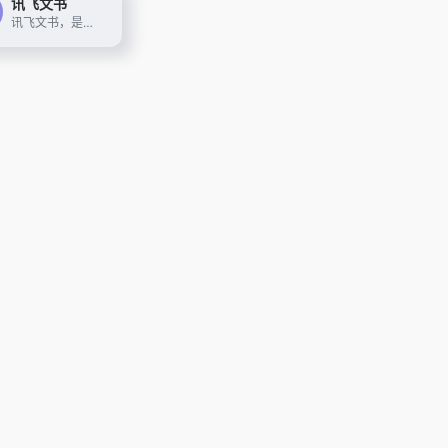
讯飞文书
讯飞文书，是基于讯飞星火大模型进行文书数据定制训练，面向文书写作群体推出的一款AI材料写作平台。 提供素材筹备、稿件撰写、审稿核稿全流程的功能辅助，为材料撰稿人进行写作提效；持续探索事务性工作场景下的高频诉求， 推出录音智记、以稿写稿等功能，致力于让相关人群大幅节约精力，工作更高效，生活更美好