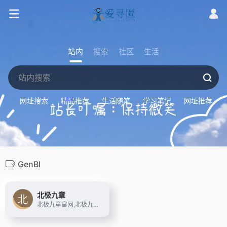
站内
搜索
社区
生活
网址搜索
精品推荐
生活随笔
学习笔记
网址推荐
GenBI
北极九章
北极九章官网,北极九章DataGPT,自然语言对话式数据分析软件ChatBI,用AI数据智能问答,实现AI+BI的增强型分析,助力智能决策.已为汽车,制造,金融,零售,快消等行业数十家领先企业提供AI+Data智能应用,满足业务人员自助分析数据,智能生成报表等需求.数据驱动决策.