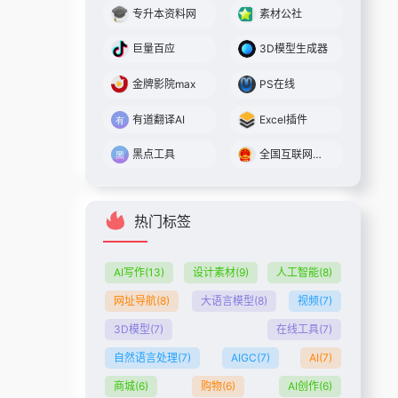
专升本资料网
素材公社
巨量百应
3D模型生成器
金牌影院max
PS在线
有道翻译AI
Excel插件
黑点工具
全国互联网安全管理服务平台
热门标签
AI写作
(13)
设计素材
(9)
人工智能
(8)
网址导航
(8)
大语言模型
(8)
视频
(7)
3D模型
(7)
在线工具
(7)
自然语言处理
(7)
AIGC
(7)
AI
(7)
商城
(6)
购物
(6)
AI创作
(6)