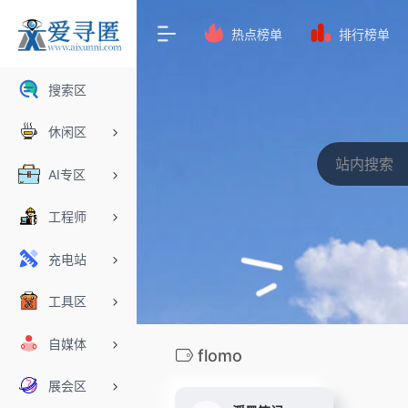
热点榜单
排行榜单
搜索区
休闲区
AI专区
工程师
充电站
工具区
自媒体
flomo
展会区