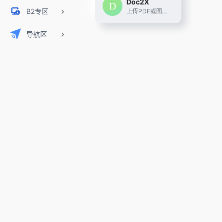
Doc2X
B2专区
上传PDF或图片，精准公式识别和表格识别,一键高效转换为 Word、LaTeX、HTML、Markdown 等多种格式。支持多语言翻译，提供双语对照翻译体验，搭载大模型技术，满足学术、办公和多场景需求。
导航区