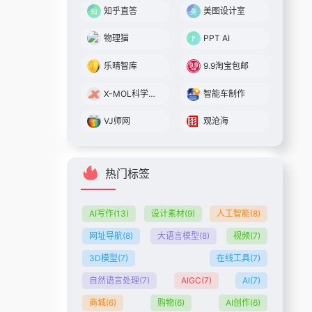
知乎直答
美图设计室
物理猫
PPT AI
乐晴智库
9.9淘宝包邮
X-MOL科学知识平台
智能车制作
VJ师网
观沧海
热门标签
AI写作
(13)
设计素材
(9)
人工智能
(8)
网址导航
(8)
大语言模型
(8)
视频
(7)
3D模型
(7)
在线工具
(7)
自然语言处理
(7)
AIGC
(7)
AI
(7)
商城
(6)
购物
(6)
AI创作
(6)