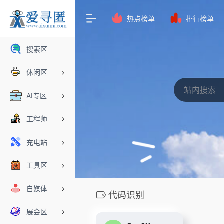
热点榜单
排行榜单
搜索区
休闲区
AI专区
工程师
充电站
工具区
自媒体
代码识别
展会区