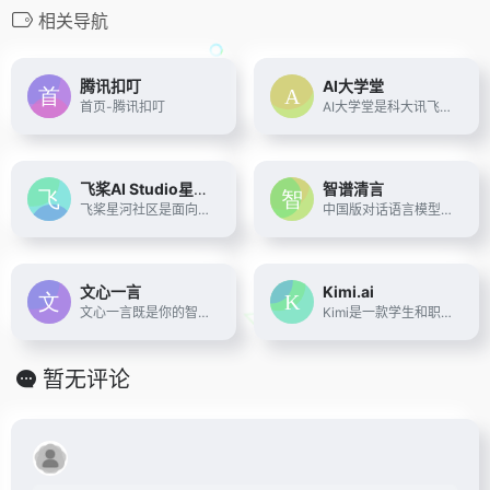
相关导航
腾讯扣叮
AI大学堂
首页-腾讯扣叮
AI大学堂是科大讯飞打造的AI在线学习平台，为各行业各领域的技术人才提供人工智能培训,人工智能学习,编程入门自学,计算机编程入门,Python数据分析等课程，旨在为AI领域开发者、爱好者提供专业的课程、资源及服务支持
飞桨AI Studio星河社区
智谱清言
飞桨星河社区是面向AI学习者的人工智能学习与实训社区。飞桨星河社区集成了丰富的免费AI课程，大模型社区及模型应用，深度学习样例项目，各领域经典数据集，云端超强GPU算力及存储资源，更有新手练习赛、精英算法大赛等你参与。
中国版对话语言模型，与GLM大模型进行对话。
文心一言
Kimi.ai
文心一言既是你的智能伙伴，可以陪你聊天、回答问题、画图识图；也是你的AI助手，可以提供灵感、撰写文案、阅读文档、智能翻译，帮你高效完成工作和学习任务。
Kimi是一款学生和职场人的新质生产力工具，帮你解读论文，策划方案，创作小说，写代码查BUG，多语言翻译，有问题问Kimi，一键解决你的所有难题
暂无评论