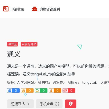
申请收录
购物省钱返利
AI专区
AI学习网站
通义
通义是一个通情、达义的国产AI模型，可以帮你解答问题、
档速读。通义tongyi.ai_你的全能AI助手
标签：
AI学习网站
AI PPT
AI写作
AI搜索
tongyi.ai
大语
0
0
0
0
0
链接直达
手机查看