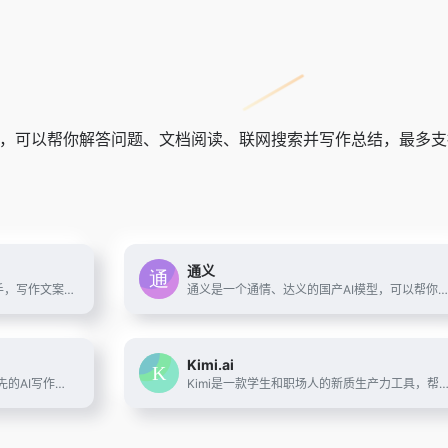
可以帮你解答问题、文档阅读、联网搜索并写作总结，最多支持100
通义
豆包是你的 AI 聊天智能对话问答助手，写作文案翻译情感陪伴编程全能工具。豆包为你答疑解惑，提供灵感，辅助创作，也可以和你畅聊任何你感兴趣的话题。
通义是一个通情、达义的国产AI模型，可以帮你解答问题、文档阅读、联网搜索并写作总结，最多支持1000万字的文档速读。通义tongyi.ai_你的全能AI助手
Kimi.ai
笔灵AI写作官网(ibiling.cn) - 国内领先的AI写作助手与智能工具。专为提高写作效率而设计，提供免费的AI文章改写、论文辅助、商业计划书撰写等服务。无论是学术写作还是商业文案，笔灵AI写作都能快速生成高质量内容，简化您的写作过程。
Kimi是一款学生和职场人的新质生产力工具，帮你解读论文，策划方案，创作小说，写代码查BUG，多语言翻译，有问题问Kimi，一键