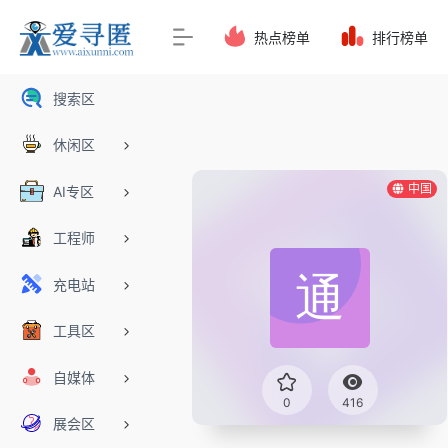
热点榜单
排行榜单
搜索区
休闲区
中国
AI专区
工程师
充电站
工具区
自媒体
0
416
展会区