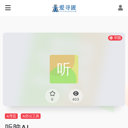
中国
0
403
AI专区
AI办公工具
听脑AI