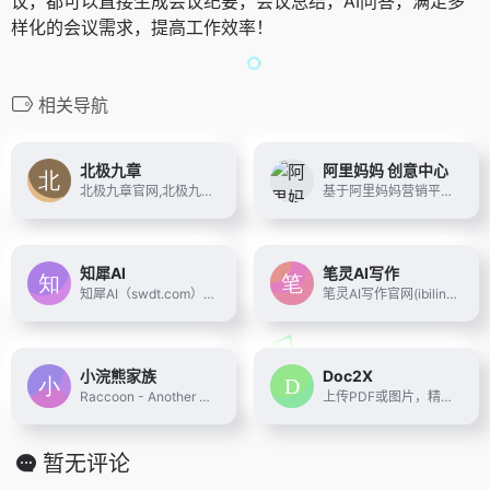
议，都可以直接生成会议纪要，会议总结，AI问答，满足多
样化的会议需求，提高工作效率！
相关导航
北极九章
阿里妈妈 创意中心
北极九章官网,北极九章DataGPT,自然语言对话式数据分析软件ChatBI,用AI数据智能问答,实现AI+BI的增强型分析,助力智能决策.已为汽车,制造,金融,零售,快消等行业数十家领先企业提供AI+Data智能应用,满足业务人员自助分析数据,智能生成报表等需求.数据驱动决策.
基于阿里妈妈营销平台，提供从图文到视频再到落地页的素材级智能化创意支持，是您营销创意数字资产累积和升值的阵地，最大化提升营销的效率和效果。
知犀AI
笔灵AI写作
知犀AI（swdt.com），是一款GPT人工智能Ai思维导图工具，输入一句话即可一键生成思维导图，助您头脑风暴、高效捕捉灵感，并自动拓展脑图或生成文章，显著提高学习或工作效率，快来知犀AI体验吧~
笔灵AI写作官网(ibiling.cn) - 国内领先的AI写作助手与智能工具。专为提高写作效率而设计，提供免费的AI文章改写、论文辅助、商业计划书撰写等服务。无论是学术写作还是商业文案，笔灵AI写作都能快速生成高质量内容，简化您的写作过程。
小浣熊家族
Doc2X
Raccoon - Another Comprehensive CO-pilOt Navigator ｜ Raccoon是基于商汤自研大语言模型的智能助手，包含代码助手、办公助手，满足用户代码编写、数据分析、编程学习等各类需求。
上传PDF或图片，精准公式识别和表格识别,一键高效转换为 Word、LaTeX、HTML、Markdown 等多种格式。支持多语言翻译，提供双语对照翻译体验，搭载大模型技术，满足学术、办公和多场景需求。
暂无评论