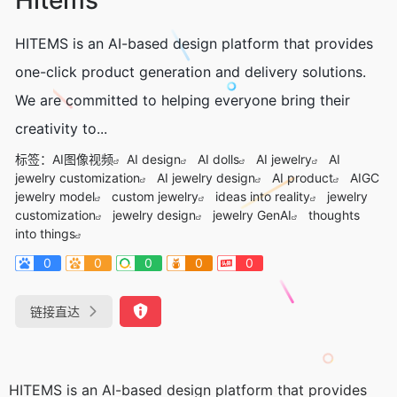
HITEMS is an AI-based design platform that provides
one-click product generation and delivery solutions.
We are committed to helping everyone bring their
creativity to...
标签：
AI图像视频
AI design
AI dolls
AI jewelry
AI
jewelry customization
AI jewelry design
AI product
AIGC
jewelry model
custom jewelry
ideas into reality
jewelry
customization
jewelry design
jewelry GenAI
thoughts
into things
0
0
0
0
0
链接直达
HITEMS is an AI-based design platform that provides