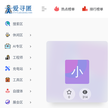
热点榜单
排行榜单
搜索区
休闲区
AI专区
工程师
充电站
工具区
自媒体
0
314
展会区