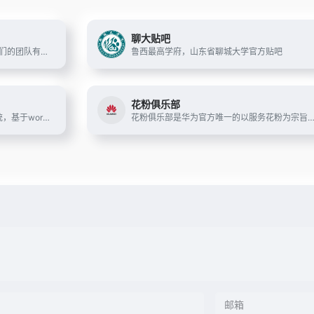
聊大贴吧
专业WordPress主题模板服务商，我们的团队有着多年的WordPress主题开发经验，所有WP主题及插件均原创开发，并有我们自主开发的wordpress后台主题设置面板，即使不懂代码也能轻松搞定！WPCOM，打造更专业的WordPress中文建站服务商
鲁西最高学府，山东省聊城大学官方贴吧
花粉俱乐部
LightSNS是一款超级强大的社交系统，基于wordpress开发，安全稳定。包含多板块论坛、问答、VIP、充值、付费可见等一系列强大的轻社区系统&amp;轻论坛程序。
花粉俱乐部是华为官方唯一的以服务花粉为宗旨的综合性网站,提供最新华为手机产品资讯、最丰富的应用软件主题游戏EMUI ROM资源、最丰富的花粉活动信息,汇集华为手机、家庭产品、Emotion UI、华为网盘等云服务的评测分享、精华资源以及互助交流内容.还能了解华为售后服务政策,查询售后服务