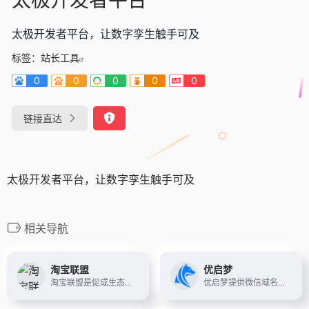
太极开发者平台，让数字孪生触手可及
标签：
站长工具
0
0
0
0
0
链接直达
太极开发者平台，让数字孪生触手可及
相关导航
淘宝联盟
优启梦
淘宝联盟是促成生态合作伙伴与广告主生意经营的平台，合作伙伴包含且不仅限于各类流量媒体、内容媒体、社交个人、网红达人、MCN机构、招商服务商、工具服务商、代理机构等。平台优势：零门槛，淘宝账户登录即可推广；零成本，专做商品推荐与分享不囤货不发货；零风险，分享推广轻松学会带来成交拿佣金。
优启梦提供微信域名检测接口,QQ域名检测api,微信域名防封系统，返回查询结果实时邮件通知,准确率100%,API接口响应速度快，为您的微信项目保驾护航。