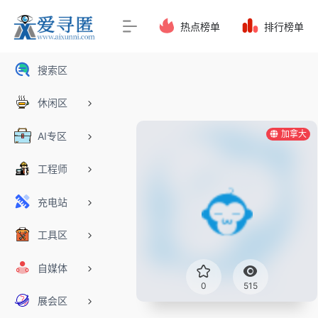
热点榜单
排行榜单
搜索区
休闲区
加拿大
AI专区
工程师
充电站
工具区
自媒体
0
515
展会区