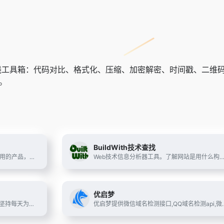
线工具箱：代码对比、格式化、压缩、加密解密、时间戳、二维码、在线AP
。
BuildWith技术查找
草料二维码把二维码技术变成简单实用的产品，让每个人都可以快速复用成功案例经验，自由组合内容展示、表单、批量、数据统计、美化和标签排版等功能，免费制作出能高效解决业务问题的二维码
Web技术信息分析器工具。了解网站是用什么构
优启梦
好单库官方网站（haodanku.com）坚持每天为淘客提供全网最优质精选领券优惠券信息,全天实时直播独家给力一手单,找好单就上好单库选品, 蜂客联盟旗下商品库打造最大淘客联盟商品库
优启梦提供微信域名检测接口,QQ域名检测api,微信域名防封