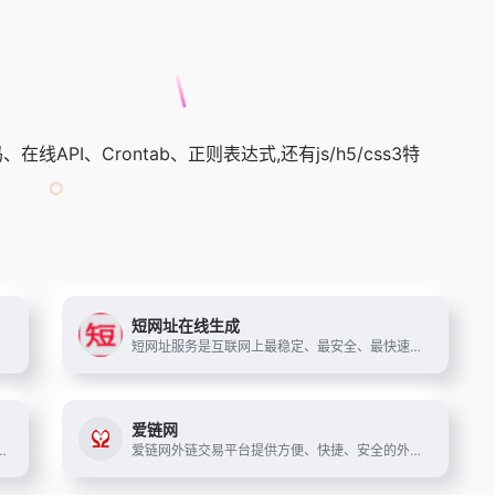
I、Crontab、正则表达式,还有js/h5/css3特
短网址在线生成
建的。
短网址服务是互联网上最稳定、最安全、最快速的短网址服务，帮您把冗长的URL地址缩短成8个字符以内的短网址。
爱链网
系统，返回查询结果实时邮件通知,准确率100%,API接口响应速度快，为您的微信项目保驾护航。
爱链网外链交易平台提供方便、快捷、安全的外链交易服务,友情链接平台,外链买卖,出售链接,求购链接,链接打包出售,买链接,卖链接,外链打包购买,链接交易,我们坚持为广大站长推广网站服务。