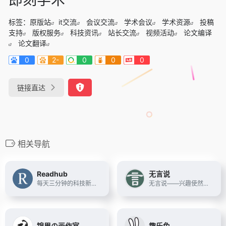
标签：
原版站
it交流
会议交流
学术会议
学术资源
投稿
支持
版权服务
科技资讯
站长交流
视频活动
论文编译
论文翻译
0
2-
0
0
0
链接直达
相关导航
Readhub
无言说
每天三分钟的科技新闻聚合阅读
无言说——兴趣使然创建的网站，涵盖各类主题模板、服务器推荐、网站运维、小说写作、神话故事等等站长感兴趣的内容
锦里の画作室
趣乐兔