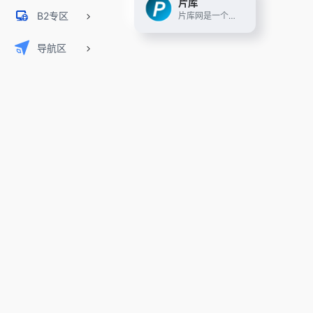
片库
B2专区
片库网是一个可在线观看、高清电影、720p高清电影、1080p高清电影、迅雷下载、bt下载、磁力下载、电驴下载的网站。​每日收集全网最新的电影、剧集、动漫高清资源供网友免费下载！片库!
导航区