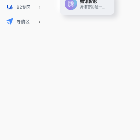
腾讯智影
B2专区
腾讯智影是一款云端智能视频创作工具，集素材搜集、视频剪辑、渲染导出和发布于一体的免费在线剪辑平台。强大的AI智能工具，支持文本配音、数字人播报、自动字幕识别、文章转视频、去水印、视频解说、横转竖等功能，拥有丰富的素材库，极大提升创作效率，帮助用户更好地进行视频化的表达。
导航区