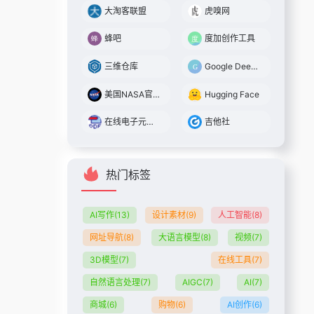
大淘客联盟
虎嗅网
蜂吧
度加创作工具
三维仓库
Google DeepMind
美国NASA官网
Hugging Face
在线电子元器件搜索引擎
吉他社
热门标签
AI写作
(13)
设计素材
(9)
人工智能
(8)
网址导航
(8)
大语言模型
(8)
视频
(7)
3D模型
(7)
在线工具
(7)
自然语言处理
(7)
AIGC
(7)
AI
(7)
商城
(6)
购物
(6)
AI创作
(6)