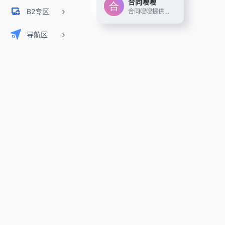
合同嗖嗖
B2专区
合同嗖嗖提供海量合同模板下载,输入关键词AI生成更贴合实际需求的专业合同
导航区