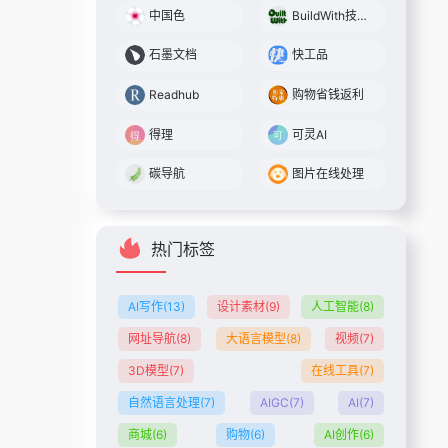
中国色
BuildWith技术查找
石墨文档
快工品
Readhub
购物省钱返利
得理
可灵AI
碳导航
图片在线处理
热门标签
AI写作
(13)
设计素材
(9)
人工智能
(8)
网址导航
(8)
大语言模型
(8)
视频
(7)
3D模型
(7)
在线工具
(7)
自然语言处理
(7)
AIGC
(7)
AI
(7)
商城
(6)
购物
(6)
AI创作
(6)