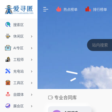
热点榜单
排行榜单
搜索区
休闲区
AI专区
工程师
充电站
工具区
自媒体
专业合同库
展会区