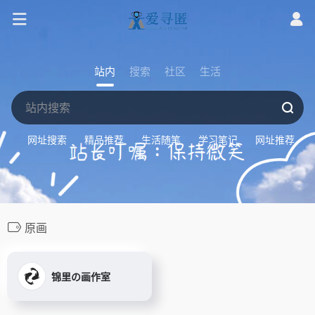
站内
搜索
社区
生活
网址搜索
精品推荐
生活随笔
学习笔记
网址推荐
原画
锦里の画作室