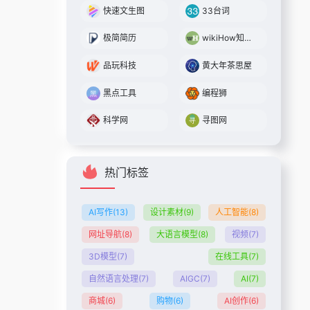
快速文生图
33台词
极简简历
wikiHow知识库
品玩科技
黄大年茶思屋
黑点工具
编程狮
科学网
寻图网
热门标签
AI写作
(13)
设计素材
(9)
人工智能
(8)
网址导航
(8)
大语言模型
(8)
视频
(7)
3D模型
(7)
在线工具
(7)
自然语言处理
(7)
AIGC
(7)
AI
(7)
商城
(6)
购物
(6)
AI创作
(6)