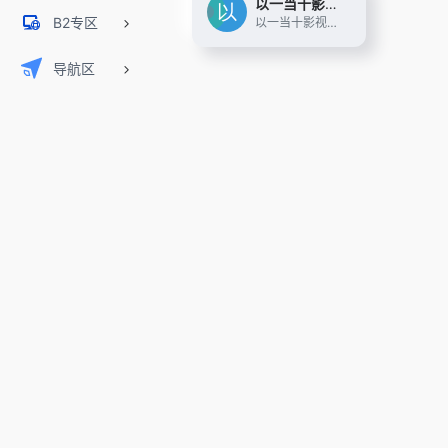
以一当十影视导航
B2专区
以一当十影视导航收集整理了全网最优质、最好用的免费电影网站目录、影视APP、电视盒子资源等，让你白嫖追剧看电影再也不用东奔西跑找网站了。
导航区