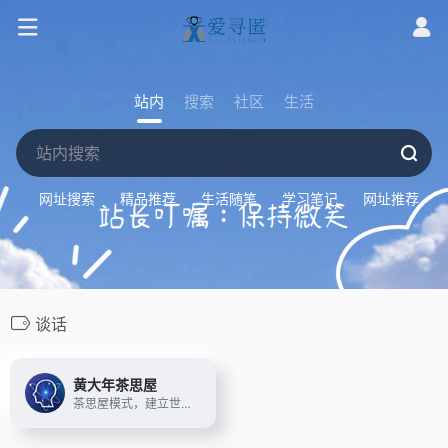
站内
搜索
社区
生活
网址搜索
精品推荐
生活随笔
学习笔记
网址推荐
谈话
黄大年茶思屋
茶思屋模式，建立世界级、纯学术性的学术交流平台，粘结和吸引跨学科、跨院校、跨地区的全球人才，牵引公司前进。