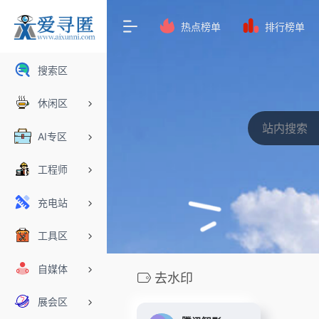
热点榜单
排行榜单
搜索区
休闲区
AI专区
工程师
充电站
工具区
自媒体
去水印
展会区