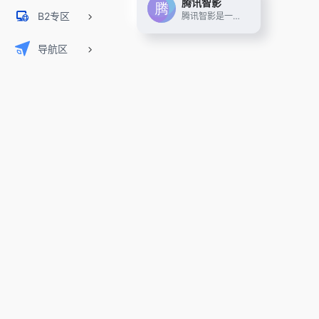
腾讯智影
B2专区
腾讯智影是一款云端智能视频创作工具，集素材搜集、视频剪辑、渲染导出和发布于一体的免费在线剪辑平台。强大的AI智能工具，支持文本配音、数字人播报、自动字幕识别、文章转视频、去水印、视频解说、横转竖等功能，拥有丰富的素材库，极大提升创作效率，帮助用户更好地进行视频化的表达。
导航区