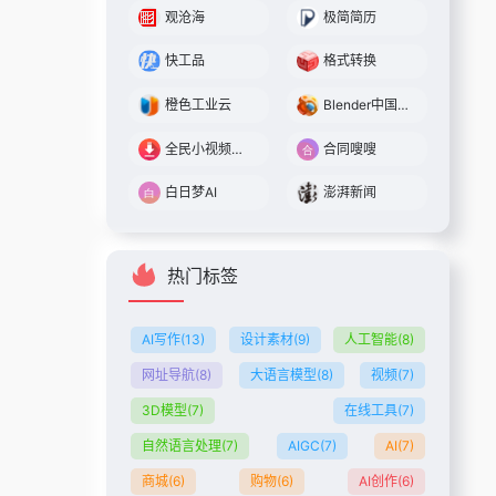
观沧海
极简简历
快工品
格式转换
橙色工业云
Blender中国社区
全民小视频解析下载
合同嗖嗖
白日梦AI
澎湃新闻
热门标签
AI写作
(13)
设计素材
(9)
人工智能
(8)
网址导航
(8)
大语言模型
(8)
视频
(7)
3D模型
(7)
在线工具
(7)
自然语言处理
(7)
AIGC
(7)
AI
(7)
商城
(6)
购物
(6)
AI创作
(6)