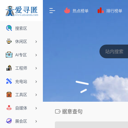
热点榜单
排行榜单
搜索区
休闲区
AI专区
工程师
充电站
工具区
自媒体
据意查句
展会区