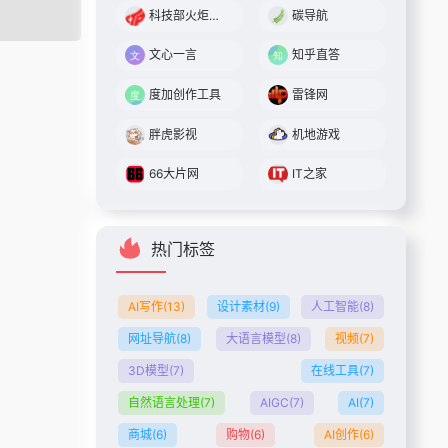
科技部火炬中心
碳导航
文心一言
知乎直答
度加创作工具
雷锋网
胖虎影视
机地游戏
66大片网
IT之家
热门标签
AI写作
(13)
设计素材
(9)
人工智能
(8)
网址导航
(8)
大语言模型
(8)
视频
(7)
3D模型
(7)
在线工具
(7)
自然语言处理
(7)
AIGC
(7)
AI
(7)
商城
(6)
购物
(6)
AI创作
(6)