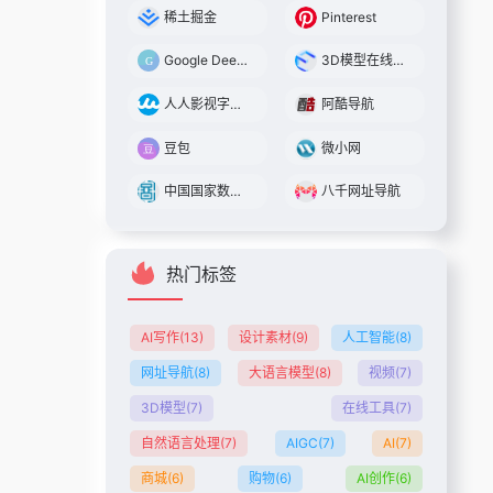
稀土掘金
Pinterest
Google DeepMind
3D模型在线预览
人人影视字幕组
阿酷导航
豆包
微小网
中国国家数字图书馆
八千网址导航
热门标签
AI写作
(13)
设计素材
(9)
人工智能
(8)
网址导航
(8)
大语言模型
(8)
视频
(7)
3D模型
(7)
在线工具
(7)
自然语言处理
(7)
AIGC
(7)
AI
(7)
商城
(6)
购物
(6)
AI创作
(6)