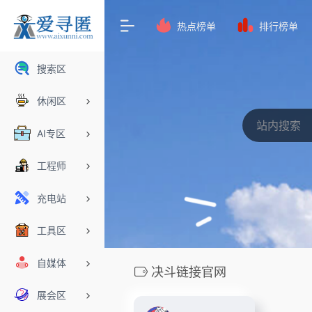
热点榜单
排行榜单
搜索区
休闲区
AI专区
工程师
充电站
工具区
自媒体
决斗链接官网
展会区