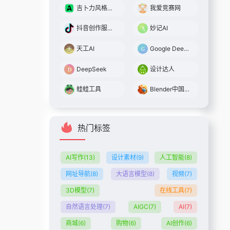
吉卜力风格图片在线生成-AMZ123跨境导航
我爱竞赛网
抖音创作服务平台
妙记AI
天工AI
Google DeepMind
DeepSeek
设计达人
蛙蛙工具
Blender中国社区
热门标签
AI写作
(13)
设计素材
(9)
人工智能
(8)
网址导航
(8)
大语言模型
(8)
视频
(7)
3D模型
(7)
在线工具
(7)
自然语言处理
(7)
AIGC
(7)
AI
(7)
商城
(6)
购物
(6)
AI创作
(6)