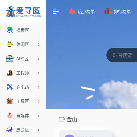
热点榜单
排行榜单
搜索区
休闲区
AI专区
工程师
充电站
工具区
自媒体
金山
展会区