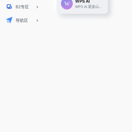
WPS AI
B2专区
WPS AI 是金山办公旗下具备大语言模型能力的人工智能应用，提供智能文档写作、长文阅读处理与人机交互等能力，与 WPS办公结合有自动生成 PPT、表格分析处理、文章改写续写、翻译等功能，助力智能办公，提升用户体验。
导航区