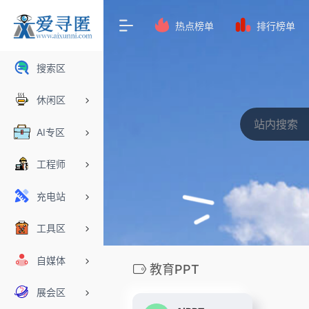
热点榜单
排行榜单
搜索区
休闲区
AI专区
工程师
充电站
工具区
自媒体
教育PPT
展会区