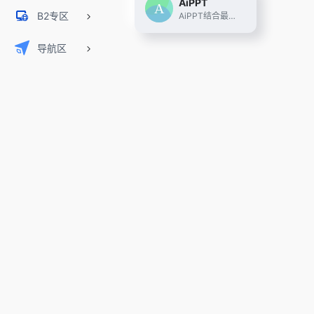
AiPPT
B2专区
AiPPT结合最新AI技术，为用户提供一键生成高质量PPT的解决方案。无论是职场展示、教育课件还是销售报告，AiPPT均能快速生成符合需求的专业PPT，简化设计流程，提升工作效率。
导航区