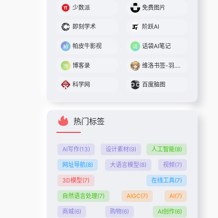
少数派
免费图片
即刻学术
阶跃AI
帕皮牛影视
话袋AI笔记
博客录
维洛书签-羽.cn
科学网
百度脑图
热门标签
AI写作
(13)
设计素材
(9)
人工智能
(8)
网址导航
(8)
大语言模型
(8)
视频
(7)
3D模型
(7)
在线工具
(7)
自然语言处理
(7)
AIGC
(7)
AI
(7)
商城
(6)
购物
(6)
AI创作
(6)