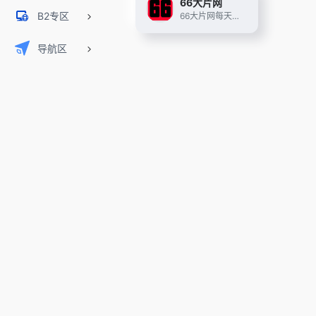
66大片网
B2专区
66大片网每天为广大网友提供最新的大片资源免费在线观看，每天换不同资源，每天看不同大片。
导航区