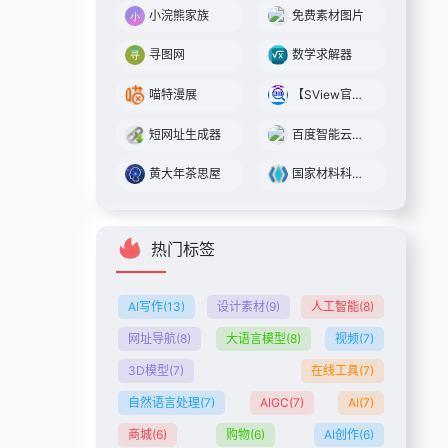
小浣熊家族
免费素材图片
寻图网
数学求解器
喵特漫展
【SView官网】cad快速看图
短网址生成器
百度智能云一念
黄大年茶思屋
国家材料科学数据共享网
热门标签
AI写作
(13)
设计素材
(9)
人工智能
(8)
网址导航
(8)
大语言模型
(8)
视频
(7)
3D模型
(7)
在线工具
(7)
自然语言处理
(7)
AIGC
(7)
AI
(7)
商城
(6)
购物
(6)
AI创作
(6)