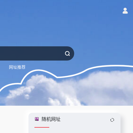
网址推荐
随机网址