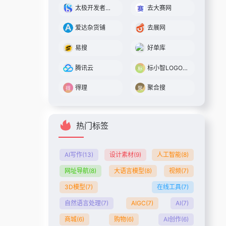
太极开发者平台
去大赛网
爱达杂货铺
去展网
易搜
好单库
腾讯云
标小智LOGO设计神器
得理
聚合搜
热门标签
AI写作
(13)
设计素材
(9)
人工智能
(8)
网址导航
(8)
大语言模型
(8)
视频
(7)
3D模型
(7)
在线工具
(7)
自然语言处理
(7)
AIGC
(7)
AI
(7)
商城
(6)
购物
(6)
AI创作
(6)