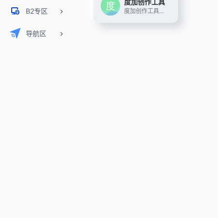
度加创作工具
B2专区
度加创作工具是一个百度出品的、人人可用的AIGC创作平台。度加致力于通过AI能力降低内容生成门槛，提升创作效率，一站式聚合百度AIGC能力，引领跨时代的内容生产方式。度加的主要功能包括AI成片（图文成片/文字成片）、AI数字人等。自2022年3月百家号开放内测以来，一年时间共计超过45万+百度创作者使用AIGC技术能力，创作700万篇+作品，百度累计分发量超过200亿+。
导航区