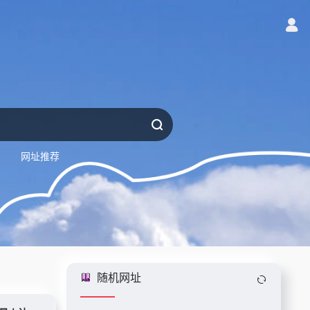
网址推荐
随机网址