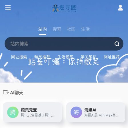
站内
搜索
社区
生活
网址搜索
精品推荐
生活随笔
学习笔记
网址推荐
AI聊天
腾讯元宝
海螺AI
腾讯元宝是基于腾讯混元大模型的AI应用，可以帮你写作绘画文案翻译编程搜索阅读总结的全能助手
海螺AI是 MiniMax基于自研的多模态大语言模型为用户打造的AI伙伴，可以帮你智能搜索问答、精准识图解析、沉浸语音通话、专业/创意写作、文档速读总结、还有独家悬浮球功能帮你把琐事化繁为简。10倍速获取信息，10倍速解决问题。从学生到打工人，或者是自由工作者、创作者，不管你是任何角色都可以随时召唤它，上手即用，张嘴就问，无论是AI写作、AI搜题、AI办公、AI翻译、AI编程、AI创作、AI文档总结，还是陪你AI聊天、AI对话、口语陪练、模拟面试。它是你全能的AI助手。