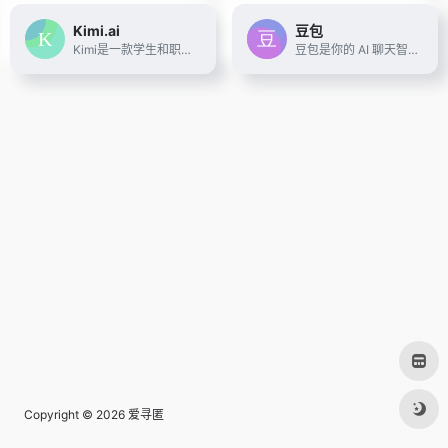
Kimi.ai
豆包
Kimi是一款学生和职场人的新质生产力工具，帮你解读论文，策划方案，创作小说，写代码查BUG，多语言翻译，有问题问Kimi，一键解决你的所有难题
豆包是你的 AI 聊天智能对话问答助手，写作文案翻译情感陪伴编程全能工具。豆包为你答疑解惑，提供灵感，辅助创作，也可以和你畅聊任何你感兴趣的话题。
Copyright © 2026
爱寻匿