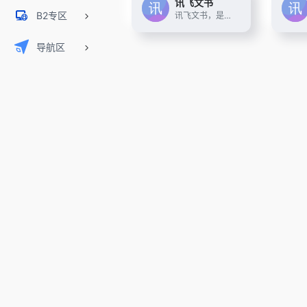
讯飞文书
B2专区
讯飞文书，是基于讯飞星火大模型进行文书数据定制训练，面向文书写作群体推出的一款AI材料写作平台。 提供素材筹备、稿件撰写、审稿核稿全流程的功能辅助，为材料撰稿人进行写作提效；持续探索事务性工作场景下的高频诉求， 推出录音智记、以稿写稿等功能，致力于让相关人群大幅节约精力，工作更高效，生活更美好
导航区