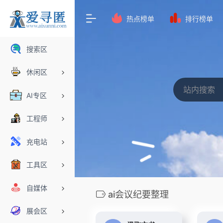
热点榜单
排行榜单
搜索区
休闲区
AI专区
工程师
充电站
工具区
自媒体
ai会议纪要整理
展会区