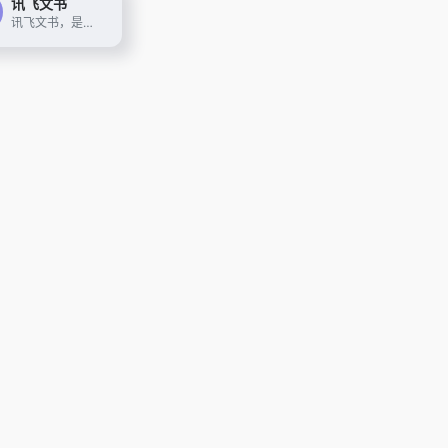
讯飞文书
讯飞文书，是基于讯飞星火大模型进行文书数据定制训练，面向文书写作群体推出的一款AI材料写作平台。 提供素材筹备、稿件撰写、审稿核稿全流程的功能辅助，为材料撰稿人进行写作提效；持续探索事务性工作场景下的高频诉求， 推出录音智记、以稿写稿等功能，致力于让相关人群大幅节约精力，工作更高效，生活更美好