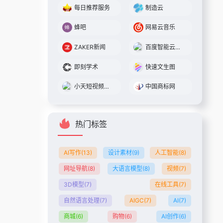
每日推荐服务
制造云
蜂吧
网易云音乐
ZAKER新闻
百度智能云一念
即刻学术
快速文生图
小天短视频在线工具
中国商标网
热门标签
AI写作
(13)
设计素材
(9)
人工智能
(8)
网址导航
(8)
大语言模型
(8)
视频
(7)
3D模型
(7)
在线工具
(7)
自然语言处理
(7)
AIGC
(7)
AI
(7)
商城
(6)
购物
(6)
AI创作
(6)