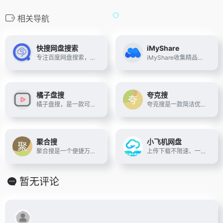
相关导航
快搜网盘搜索
iMyShare
专注百度网盘搜索，电影搜索工具，你可以在这里搜索视频、音乐、图片、软件、文档、种子、磁力、专辑等资源
iMyShare收集精品网络免费资源，包括资源网站、BT种子磁力搜索、网盘搜索、免费视频、免费音乐、免费电子书、实用软件、在线工具、有趣的网站、办公素材、免费漫画网站、免费动漫和各类资源，欢迎前来探索。
橘子盘搜
夸克搜
橘子盘搜，是一款可以在线搜索百度云盘资源的程序
夸克搜是一款简洁优雅的夸克网盘搜索引擎，页面清爽，资源全面，支持影视、短剧、综艺、动漫等夸克网盘资源搜索。只需输入关键词，即可快速找到相关夸克网盘资源。
聚合搜
小飞机网盘
聚合搜是一个便捷万能的网盘资源搜索引擎，支持阿里云盘、百度网盘、夸克网盘、迅雷云盘等主流网盘资源搜索，涵盖电影、电视剧、短剧、动漫、软件、音乐、文档、壁纸、学习
上传下载不限速、一键转存分享文件，转存文件无上限、小说Office文件免登陆/注册/下载客户端；支持
暂无评论