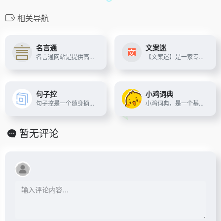
相关导航
名言通
文案迷
名言通网站是提供高品质句子的专业句子网站，是一个名言和美句金句的分享社区，在这里您可以轻松找到您喜欢的文案句子，句子迷优选。
【文案迷】是一家专注于文字表达的广告文案、广告语、广告词以及新媒体文案策划网站。为你整理经典案例，包括公益广告文案、电视广告语以及纪录片宣传语。
句子控
小鸡词典
句子控是一个随身摘抄本，在这里您可以随时发布、收藏和找到您喜欢的句子，句子控汇集众多名人名言、经典名句、电影台词和歌词。 同时，你还可以在这里找到那些与你喜欢同样句子的人，与趣味相投之士结识。
小鸡词典，是一个基于梗文化的娱乐科普社区。在这里可以紧跟网络热梗，发现新鲜爆笑梗图，遇到不懂的梗还可以快速查询含义。这里没有谜语人，没有小编体，无论是拼音缩写还是小众黑话，都可以帮你答疑解惑，是网上冲浪的必备手册。
暂无评论