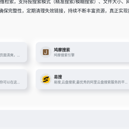
维检索，支持按搜索模式（精准搜索/模糊搜索）、文件大小、网
验确保完整性，定期清理失效链接，持续不断丰富资源，真正实现
鸠摩搜索
网盘姬是免费的专业网盘搜索引擎，页面清爽，资源全面，支持影视、短剧、综艺、动漫、音乐、应用、小说等网盘资源搜索。只需输入关键词，即可快速找到相关网盘资源。
鸠摩搜索引擎
易搜
专注百度网盘搜索，电影搜索工具，你可以在这里搜索视频、音乐、图片、软件、文档、种子、磁力、专辑等资源
易搜,云盘搜索,最优秀的阿里云盘搜索服务的平台,收集各类阿里云盘资源提供一站式搜索功能,推动互联网优质资源的高效传递!