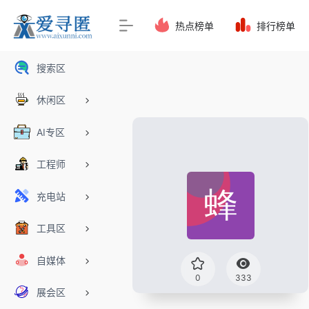
热点榜单
排行榜单
搜索区
休闲区
AI专区
工程师
充电站
工具区
自媒体
0
333
展会区