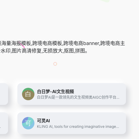
海报模板,跨境电商模板,跨境电商banner,跨境电商主
去水印,图片高清修复,无损放大,抠图,拼图。
白日梦-AI文生视频
白日梦AI是一款领先的文生视频类AIGC创作平台,专注于AI视频内容生成。
可灵AI
、声音克隆、多模态智能交互、虚拟主播视频制作、虚拟人直播、虚拟人能力开放等服务内容。
KLING AI, tools for creating imaginative images and videos, based on state-of-art generative AI methods.