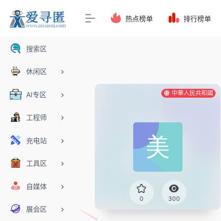
热点榜单
排行榜单
搜索区
休闲区
中華人民共和國
AI专区
工程师
充电站
工具区
自媒体
0
300
展会区