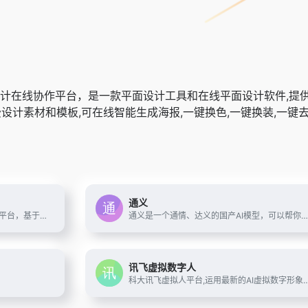
在线协作平台，是一款平面设计工具和在线平面设计软件,提供海量
等免费设计素材和模板,可在线智能生成海报,一键换色,一键换装,一键
通义
360智图是一个专业的图片版权查询平台，基于360搜索算法和图像AI识别能力，为广大运营、市场、广告、设计师等需要用到配图或者进行设计的用户服务。版权图片数量多，且质量优。平台具有图片版权一键查询、版权图片搜索、相似版权图片推荐、免费版权图供给等服务。
通义是一个通情、达义的国产AI模型，可以帮你解答问题、文档阅读、联网搜索并写作总结，最多支持1000万字的文档速读。通义tongyi.ai_你的全能AI助手
讯飞虚拟数字人
科大讯飞虚拟人平台,运用最新的AI虚拟数字形象技术,结合语音识别、语义理解、语音合成、星火大模型等AI核心技术,提供虚拟数字人形象资产构建、AI驱动、多模态交互的多场景虚拟人解决方案。提供形象定制