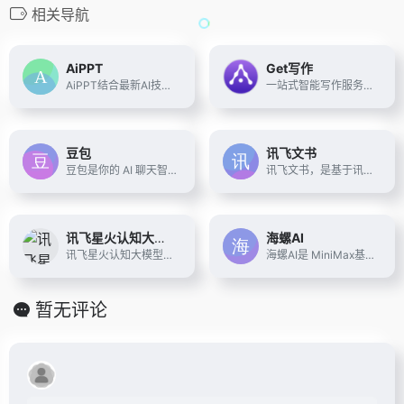
相关导航
AiPPT
Get写作
AiPPT结合最新AI技术，为用户提供一键生成高质量PPT的解决方案。无论是职场展示、教育课件还是销售报告，AiPPT均能快速生成符合需求的专业PPT，简化设计流程，提升工作效率。
一站式智能写作服务平台
豆包
讯飞文书
豆包是你的 AI 聊天智能对话问答助手，写作文案翻译情感陪伴编程全能工具。豆包为你答疑解惑，提供灵感，辅助创作，也可以和你畅聊任何你感兴趣的话题。
讯飞文书，是基于讯飞星火大模型进行文书数据定制训练，面向文书写作群体推出的一款AI材料写作平台。 提供素材筹备、稿件撰写、审稿核稿全流程的功能辅助，为材料撰稿人进行写作提效；持续探索事务性工作场景下的高频诉求， 推出录音智记、以稿写稿等功能，致力于让相关人群大幅节约精力，工作更高效，生活更美好
讯飞星火认知大模型
海螺AI
讯飞星火认知大模型，是由科大讯飞推出的新一代认知智能大模型，拥有跨领域的知识和语言理解能力，能够基于自然对话方式理解与执行任务，提供语言理解、知识问答、逻辑推理、数学题解答、代码理解与编写等多种能力。
海螺AI是 MiniMax基于自研的多模态大语言模型为用户打造的AI伙伴，可以帮你智能搜索问答、精准识图解析、沉浸语音通话、专业/创意写作、文档速读总结、还有独家悬浮球功能帮你把琐事化繁为简。10倍速获取信息，10倍速解决问题。从学生到打工人，或者是自由工作者、创作者，不管你是任何角色都可以随时召唤它，上手即用，张嘴就问，无论是AI写作、AI搜题、AI办公、AI翻译、AI编程、AI创作、AI文档总结，还是陪你AI聊天、AI对话、口语陪练、模拟面试。它是你全能的AI助手。
暂无评论