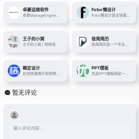
卓豪运维软件
Fotor懒设计
卓豪ManageEngine拥有全面的网络运维管理解决方案，已获Pink Elephant认证及入围
Fotor懒设计是全球最受欢迎的在线图片制作神器、平面设计工具和在线平面设计软件之一,提供海量海报,PPT,邀请函,banner,名片,logo等免费设计素材和模板,可在线一键稿定设计印刷,并能在线图片编辑、照片编辑。
王子的小窝
极简简历
王子的小窝 | 周棋洛
极简简历是一个专业免费的个人简历制作平台，拥有专业简历模板，为求职者提供专业极致简约的简历模板，三分钟制作一份简历，可随时随地将在线制作的简历下载为图片、PDF、Word格式文件。拥有优质海量简历模板、简历封面、英文简历、简历表格。
稿定设计
PPT模板
在线快速图片和视频编辑,不会PS也能搞定设计。海报、简历、PPT、公众号配图、电商等海量模板快速出图。三秒抠图实用便捷,抖音快手热门视频轻松搞定。海量正版授权资源,商用无忧。
优品PPT模板网是一家专注于分享高质量的免费PPT模板下载网站，包括图表、背景图片、素材、教程等各类PPT模板相关资源。致力于打造国内最大最权威的PPT下载一站式服务平台。
暂无评论