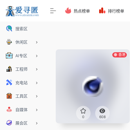
热点榜单
排行榜单
搜索区
休闲区
香港
AI专区
工程师
充电站
工具区
自媒体
0
608
展会区