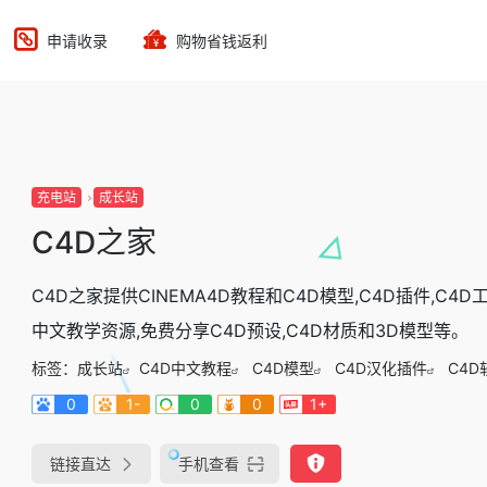
申请收录
购物省钱返利
充电站
成长站
C4D之家
C4D之家提供CINEMA4D教程和C4D模型,C4D插件,C4D
中文教学资源,免费分享C4D预设,C4D材质和3D模型等。
标签：
成长站
C4D中文教程
C4D模型
C4D汉化插件
C4
0
1-
0
0
1+
链接直达
手机查看