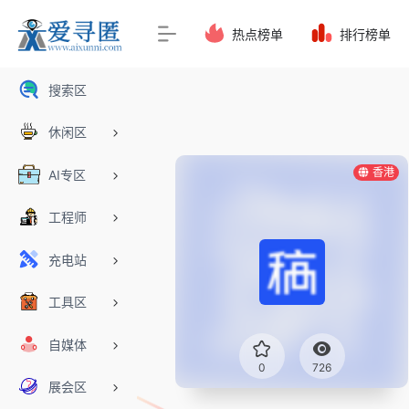
热点榜单
排行榜单
搜索区
休闲区
香港
AI专区
工程师
充电站
工具区
自媒体
0
726
展会区