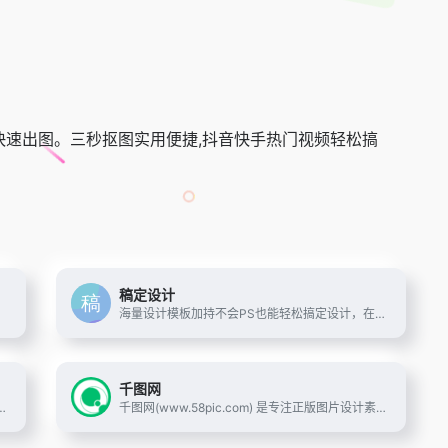
快速出图。三秒抠图实用便捷,抖音快手热门视频轻松搞
稿定设计
就到稿定素材站。
海量设计模板加持不会PS也能轻松搞定设计，在线设计海报、简历、PPT、名片、宣传单、邀请函、Logo等多种设计需求场景，3秒抠图、批量套版、AI辅助设计实用便捷。海量正版授权资源，商用无忧。
千图网
提供海量海报,PPT,邀请函,banner,名片,logo等免费设计素材和模板,可在线一键稿定设计印刷,并能在线图片编辑、照片编辑。
千图网(www.58pic.com) 是专注正版图片设计素材下载的网站！提供矢量图素材、背景图片素材、矢量图库、psd素材、字体模板、设计素材、PPT模板、视频素材、插画绘画、平面设计模板、Excel模板素材以及网页模板、网站设计素材、网页图标的下载服务。