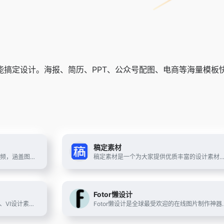
也能搞定设计。海报、简历、PPT、公众号配图、电商等海量模板
稿定素材
4.6亿高清资源，超2000万条高清视频，涵盖图片、音视频及各类优质创意素材，一次购买永久使用，为百万设计、新媒体、广告等行业从业者提供安全的正版视觉解决方案。提供矢量素材、背景图片、平面设计素材、psd素材、视频素材、设计素材、PPT模板、插画绘画、网站设计素材、网页图标icon的下载服务
稿定素材是一个为大家提供优质丰富的设计素材站，提供海量丰富的图片素材、海报模板，背景素材等等，最全最热门的设计素材应有尽有；找素材
Fotor懒设计
素材公社是中国专业的广告设计素材、VI设计素材、电商模板素材网和高清图片下载网站，提供海量的招聘海报模板素材、VI设计素材、名片设计素材、LOGO素材、网页设计模板等PS素材和高清图片下载，为设计行业优质的中国素材网站。
Fotor懒设计是全球最受欢迎的在线图片制作神器、平面设计工具和在线平面设计软件之一,