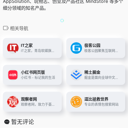
AppSolution、玩物志、创业及产品社区 MindStore 等多个
细分领域的知名产品。
相关导航
IT之家
极客公园
IT之家，青岛软媒旗下，IT科技门户网站。快速精选IT新闻，实时报道科技周边，关注苹果iOS、谷歌Android、微软Windows Phone，紧盯iPhone/iPad、安卓智能设备、WP手机等数码潮流。技术资讯、攻略教程、资源下载 - IT人的生活，尽在IT之家，爱IT，爱这里。
极客公园聚焦互联网领域，跟踪最新的科技新闻动态，关注极具创新精神的科技产品。目前涵盖前沿科技、游戏、手机评测、硬件测评、出行方式、共享经济、人工智能等全方位的科技生活内容。现有前沿社、挖App、深度报道、极客养成指南等多个内容栏目。
小红书网页版
稀土掘金
小红书 - 标记我的生活
掘金是面向全球中文开发者的技术内容分享与交流平台。我们通过技术文章、沸点、课程、直播等产品和服务，打造一个激发开发者创作灵感，激励开发者沉淀分享，陪伴开发者成长的综合类技术社区。
观察者网
逗比拯救世界
观察者网，致力于荟萃中外思想者精华，鼓励青年学人探索，建中西文化交流平台，为崛起中的精英提供决策参考。
专业的表情包搜索网站
暂无评论