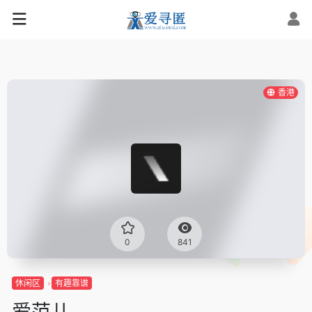
香港
0
841
休闲区
有趣靠谱
爱范儿